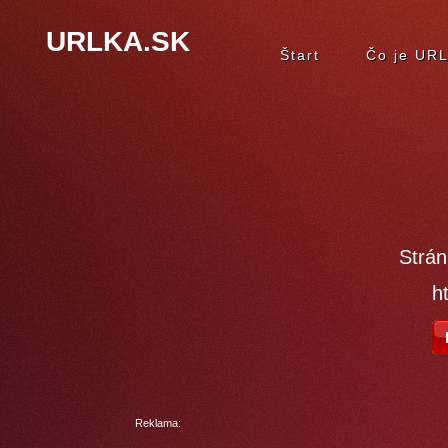
URLKA.SK
Štart
Čo je UR
Strán
h
Reklama: