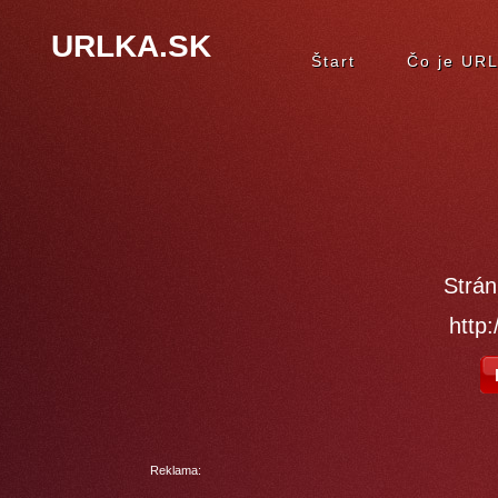
URLKA.SK
Štart
Čo je UR
Strán
http
Reklama: