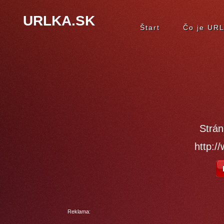
URLKA.SK
Štart
Čo je UR
Strán
http:/
Reklama: