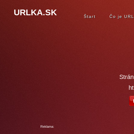
URLKA.SK
Štart
Čo je UR
Strán
ht
Reklama: