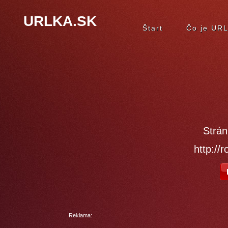
URLKA.SK
Štart
Čo je UR
Strán
http://r
Reklama: