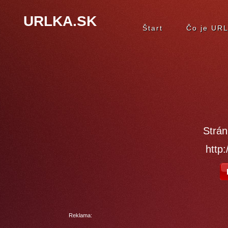
URLKA.SK
Štart
Čo je UR
Strán
http
Reklama: