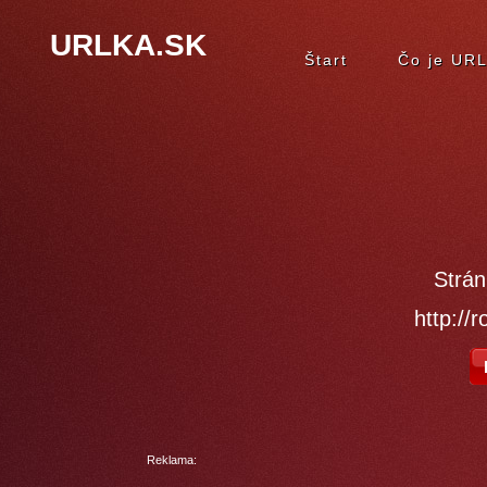
URLKA.SK
Štart
Čo je UR
Strán
http://r
Reklama: