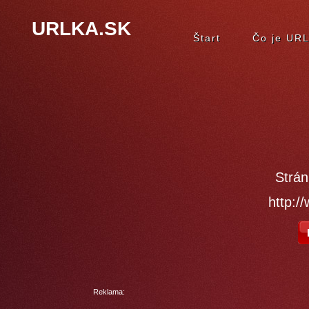
URLKA.SK
Štart
Čo je UR
Strán
http:/
Reklama: