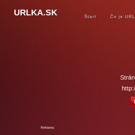
URLKA.SK
Štart
Čo je UR
Strán
http
Reklama: