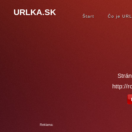
URLKA.SK
Štart
Čo je UR
Strán
http://r
Reklama: