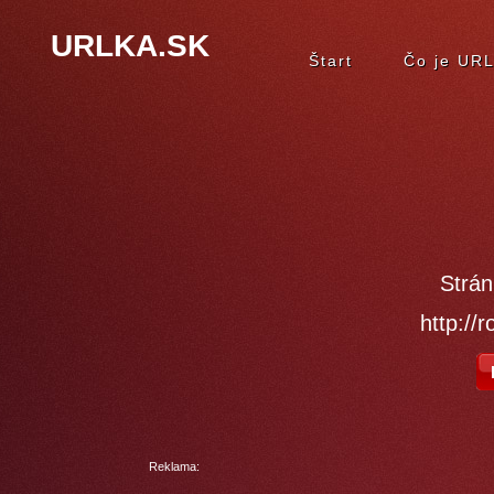
URLKA.SK
Štart
Čo je UR
Strán
http://r
Reklama: